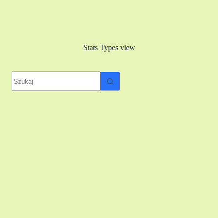
Stats Types
view
Brak
wyników